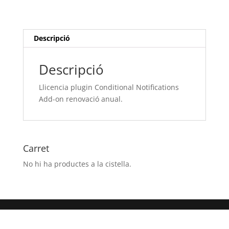
Add-
on
renovació
anual.
Descripció
Descripció
Llicencia plugin Conditional Notifications
Add-on renovació anual.
Carret
No hi ha productes a la cistella.