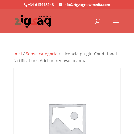
+34 615618548
info@zigzagnewmedia.com
Inici
/
Sense categoria
/ Llicencia plugin Conditional
Notifications Add-on renovació anual.