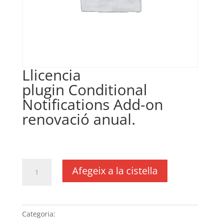
Llicencia
plugin Conditional
Notifications Add-on
renovació anual.
€
86,00
IVA no inclós
quantitat
Afegeix a la cistella
de
Llicencia
plugin Conditional
Notifications
Categoria:
Sense categoria