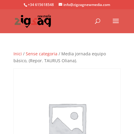
+34 615618548
info@zigzagnewmedia.com
Inici
/
Sense categoria
/ Media jornada equipo
básico, (Repor. TAURUS Oliana).