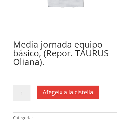
Media jornada equipo
básico, (Repor. TAURUS
Oliana).
€
100,00
IVA no inclós
quantitat
Afegeix a la cistella
de
Media
jornada
equipo
Categoria:
Sense categoria
básico,
(Repor.