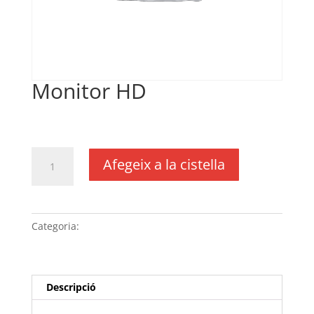
Monitor HD
€
17,00
IVA no inclós
quantitat
Afegeix a la cistella
de
Monitor
HD
Categoria:
Sense categoria
Descripció