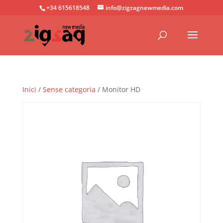
+34 615618548
info@zigzagnewmedia.com
Inici
/
Sense categoria
/ Monitor HD