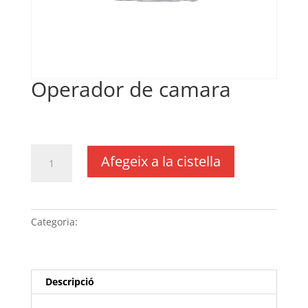
Operador de camara
€
400,00
IVA no inclós
quantitat
Afegeix a la cistella
de
Operador
de
camara
Categoria:
Sense categoria
Descripció