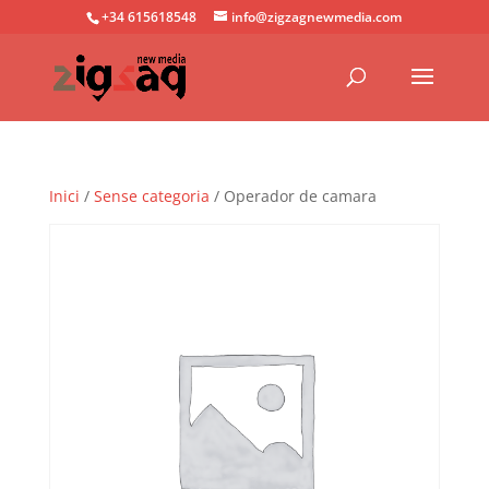
+34 615618548
info@zigzagnewmedia.com
Inici
/
Sense categoria
/ Operador de camara