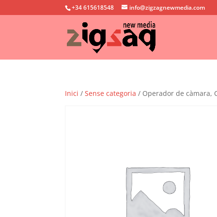
+34 615618548
info@zigzagnewmedia.com
Inici
/
Sense categoria
/ Operador de càmara, 