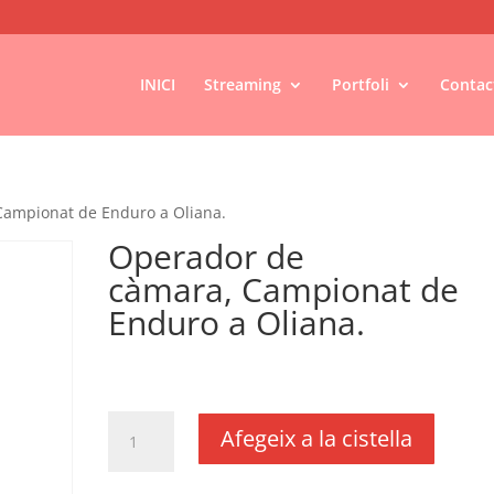
INICI
Streaming
Portfoli
Contac
Campionat de Enduro a Oliana.
Operador de
càmara, Campionat de
Enduro a Oliana.
€
200,00
IVA no inclós
quantitat
Afegeix a la cistella
de
Operador