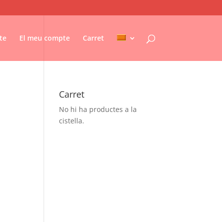
te
El meu compte
Carret
Carret
No hi ha productes a la
cistella.