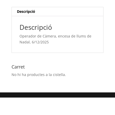
llums
de
Descripció
Nadal,
6/12/2025
Descripció
Operador de Càmera, encesa de llums de
Nadal, 6/12/2025
Carret
No hi ha productes a la cistella.