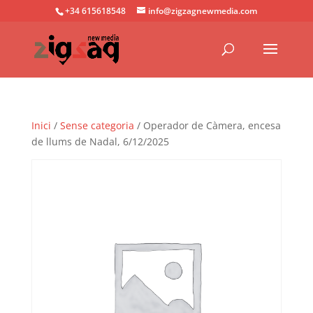
+34 615618548
info@zigzagnewmedia.com
Inici
/
Sense categoria
/ Operador de Càmera, encesa
de llums de Nadal, 6/12/2025