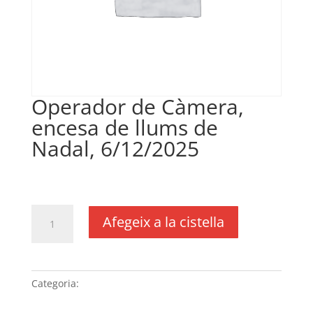
Operador de Càmera,
encesa de llums de
Nadal, 6/12/2025
€
200,00
IVA no inclós
quantitat
Afegeix a la cistella
de
Operador
de
Càmera,
Categoria:
Sense categoria
encesa
de