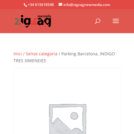
+34 615618548
info@zigzagnewmedia.com
Inici
/
Sense categoria
/ Parking Barcelona, INDIGO
TRES XIMENEIES