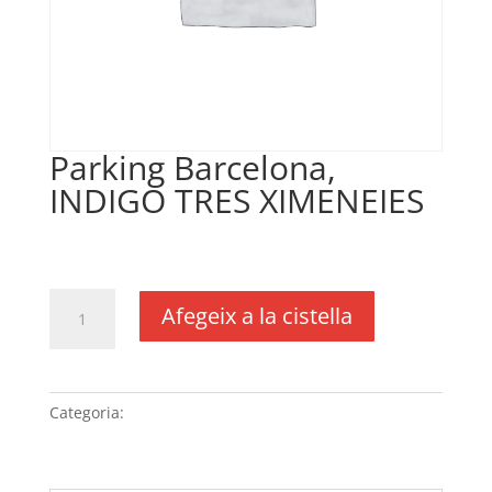
Parking Barcelona,
INDIGO TRES XIMENEIES
€
5,83
IVA no inclós
quantitat
Afegeix a la cistella
de
Parking
Barcelona,
INDIGO
Categoria:
Sense categoria
TRES
XIMENEIES