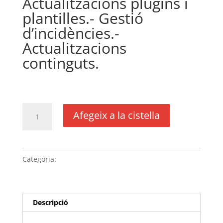
Actualitzacions plugins i
plantilles.- Gestió
d’incidències.-
Actualitzacions
continguts.
€
240,00
IVA no inclós
quantitat
Afegeix a la cistella
de
Pla
de
manteniment
Categoria:
Sense categoria
amb
facturació
semestral
wordpress
Descripció
per
a