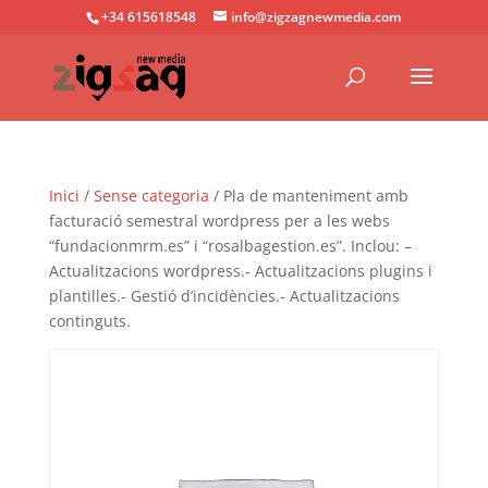
+34 615618548
info@zigzagnewmedia.com
Inici
/
Sense categoria
/ Pla de manteniment amb
facturació semestral wordpress per a les webs
“fundacionmrm.es” i “rosalbagestion.es”. Inclou: –
Actualitzacions wordpress.- Actualitzacions plugins i
plantilles.- Gestió d’incidències.- Actualitzacions
continguts.