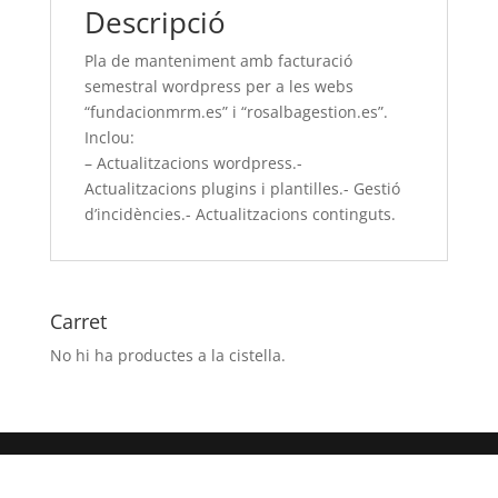
Descripció
les
webs
Pla de manteniment amb facturació
“fundacionmrm.es”
semestral wordpress per a les webs
i
“fundacionmrm.es” i “rosalbagestion.es”.
“rosalbagestion.es”.
Inclou:
Inclou:
– Actualitzacions wordpress.-
-
Actualitzacions plugins i plantilles.- Gestió
Actualitzacions
d’incidències.- Actualitzacions continguts.
wordpress.-
Actualitzacions
plugins
i
Carret
plantilles.-
No hi ha productes a la cistella.
Gestió
d’incidències.-
Actualitzacions
continguts.