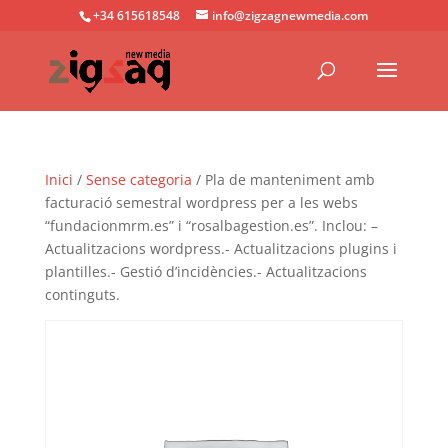
+34 615618548
info@zigzagnewmedia.com
Inici
/
Sense categoria
/ Pla de manteniment amb
facturació semestral wordpress per a les webs
“fundacionmrm.es” i “rosalbagestion.es”. Inclou: –
Actualitzacions wordpress.- Actualitzacions plugins i
plantilles.- Gestió d’incidències.- Actualitzacions
continguts.