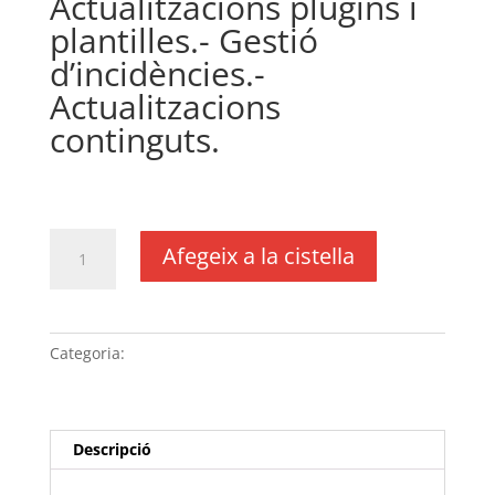
Actualitzacions plugins i
plantilles.- Gestió
d’incidències.-
Actualitzacions
continguts.
€
240,00
IVA no inclós
quantitat
Afegeix a la cistella
de
Pla
de
manteniment
Categoria:
Sense categoria
amb
facturació
semestral
wordpress
Descripció
per
a