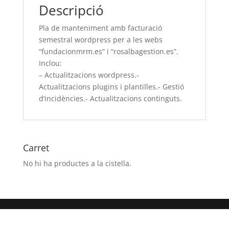
Descripció
les
webs
Pla de manteniment amb facturació
“fundacionmrm.es”
semestral wordpress per a les webs
i
“fundacionmrm.es” i “rosalbagestion.es”.
“rosalbagestion.es”.
Inclou:
Inclou:
– Actualitzacions wordpress.-
-
Actualitzacions plugins i plantilles.- Gestió
Actualitzacions
d’incidències.- Actualitzacions continguts.
wordpress.-
Actualitzacions
plugins
i
Carret
plantilles.-
No hi ha productes a la cistella.
Gestió
d’incidències.-
Actualitzacions
continguts.