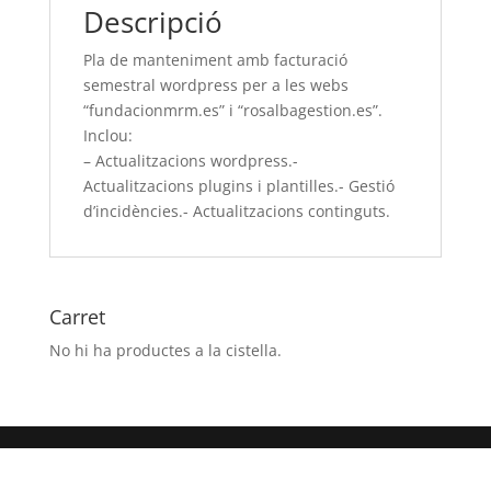
Descripció
les
webs
Pla de manteniment amb facturació
“fundacionmrm.es”
semestral wordpress per a les webs
i
“fundacionmrm.es” i “rosalbagestion.es”.
“rosalbagestion.es”.
Inclou:
Inclou:
– Actualitzacions wordpress.-
-
Actualitzacions plugins i plantilles.- Gestió
Actualitzacions
d’incidències.- Actualitzacions continguts.
wordpress.-
Actualitzacions
plugins
i
Carret
plantilles.-
No hi ha productes a la cistella.
Gestió
d’incidències.-
Actualitzacions
continguts.