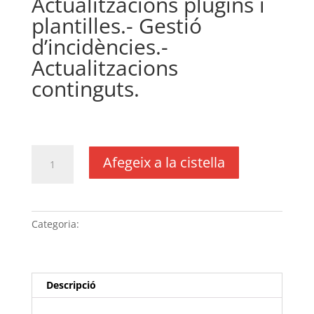
Actualitzacions plugins i
plantilles.- Gestió
d’incidències.-
Actualitzacions
continguts.
€
240,00
IVA no inclós
quantitat
Afegeix a la cistella
de
Pla
de
manteniment
Categoria:
Sense categoria
amb
facturació
semestral
wordpress
Descripció
per
a