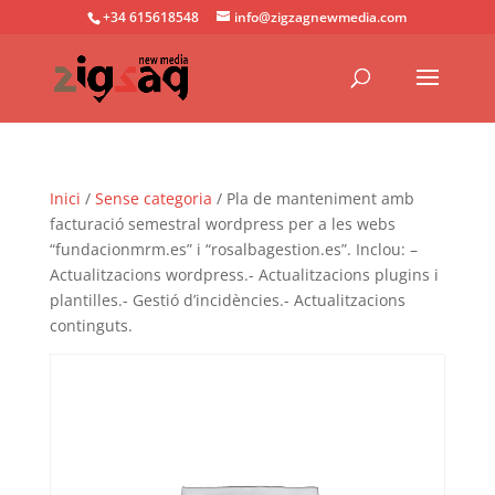
+34 615618548
info@zigzagnewmedia.com
Inici
/
Sense categoria
/ Pla de manteniment amb
facturació semestral wordpress per a les webs
“fundacionmrm.es” i “rosalbagestion.es”. Inclou: –
Actualitzacions wordpress.- Actualitzacions plugins i
plantilles.- Gestió d’incidències.- Actualitzacions
continguts.