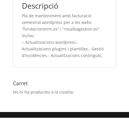
Descripció
les
webs
Pla de manteniment amb facturació
“fundacionmrm.es”
semestral wordpress per a les webs
i
“fundacionmrm.es” i “rosalbagestion.es”.
“rosalbagestion.es”.
Inclou:
Inclou:
– Actualitzacions wordpress.-
-
Actualitzacions plugins i plantilles.- Gestió
Actualitzacions
d’incidències.- Actualitzacions continguts.
wordpress.-
Actualitzacions
plugins
i
Carret
plantilles.-
No hi ha productes a la cistella.
Gestió
d’incidències.-
Actualitzacions
continguts.