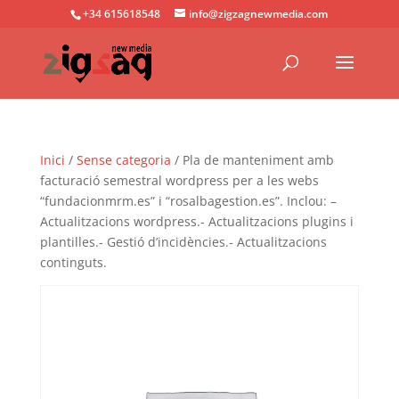
+34 615618548
info@zigzagnewmedia.com
Inici
/
Sense categoria
/ Pla de manteniment amb
facturació semestral wordpress per a les webs
“fundacionmrm.es” i “rosalbagestion.es”. Inclou: –
Actualitzacions wordpress.- Actualitzacions plugins i
plantilles.- Gestió d’incidències.- Actualitzacions
continguts.