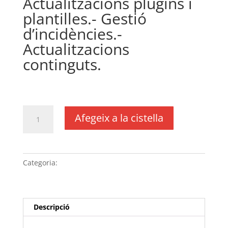
Actualitzacions plugins i
plantilles.- Gestió
d’incidències.-
Actualitzacions
continguts.
€
240,00
IVA no inclós
quantitat
Afegeix a la cistella
de
Pla
de
manteniment
Categoria:
Sense categoria
amb
facturació
semestral
wordpress
Descripció
per
a