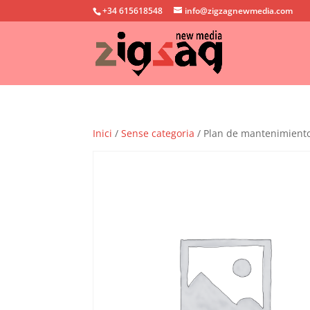
+34 615618548
info@zigzagnewmedia.com
Inici
/
Sense categoria
/ Plan de mantenimient