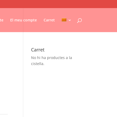
te
El meu compte
Carret
Carret
No hi ha productes a la
cistella.