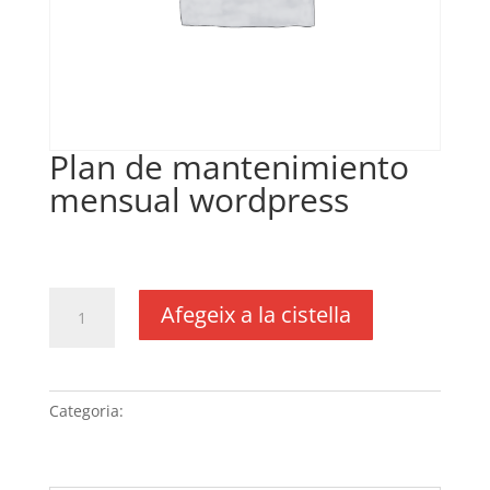
Plan de mantenimiento
mensual wordpress
€
150,00
IVA no inclós
quantitat
Afegeix a la cistella
de
Plan
de
mantenimiento
Categoria:
Sense categoria
mensual
wordpress