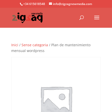
+34 615618548
info@zigzagnewmedia.com
Inici
/
Sense categoria
/ Plan de mantenimiento
mensual wordpress