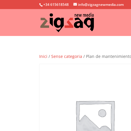
+34 615618548
info@zigzagnewmedia.com
Inici
/
Sense categoria
/ Plan de mantenimient