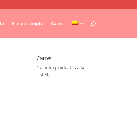
te
El meu compte
Carret
Carret
No hi ha productes a la
cistella.