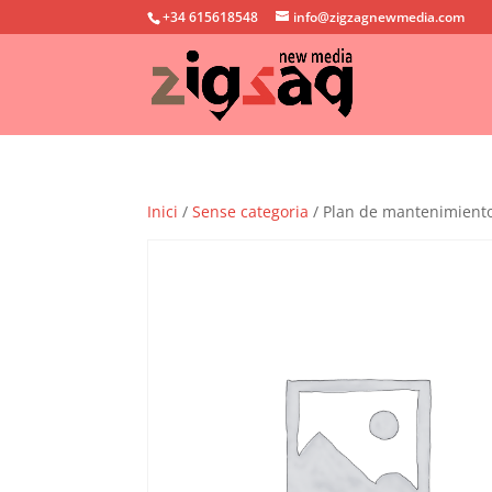
+34 615618548
info@zigzagnewmedia.com
Inici
/
Sense categoria
/ Plan de mantenimient