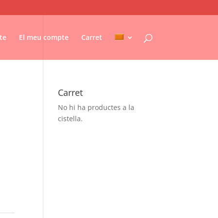
te
El meu compte
Carret
Carret
No hi ha productes a la
cistella.