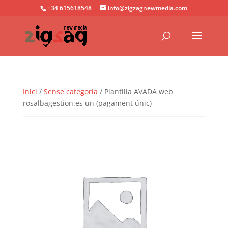
+34 615618548
info@zigzagnewmedia.com
Inici
/
Sense categoria
/ Plantilla AVADA web
rosalbagestion.es un (pagament únic)