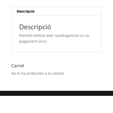
(pagament
únic)
Descripció
Descripció
Plantilla AVADA web rosalbagestion.es un
(pagament únic)
Carret
No hi ha productes a la cistella.