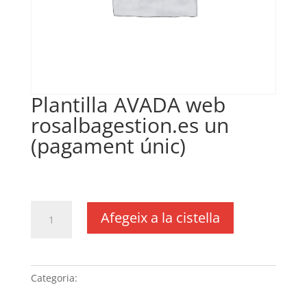
Plantilla AVADA web
rosalbagestion.es un
(pagament únic)
€
100,00
IVA no inclós
quantitat
Afegeix a la cistella
de
Plantilla
AVADA
web
Categoria:
Sense categoria
rosalbagestion.es
un