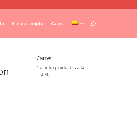
te
El meu compte
Carret
Carret
No hi ha productes a la
on
cistella.