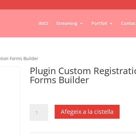
INICI
Streaming
Portfoli
Contac
ation Forms Builder
Plugin Custom Registrati
Forms Builder
€
60,00
IVA no inclós
quantitat
Afegeix a la cistella
de
Plugin
Custom
Registration