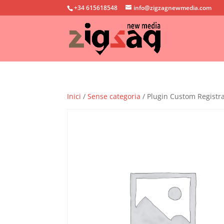
+34 615618548
info@zigzagnewmedia.com
Inici
/
Sense categoria
/ Plugin Custom Registr