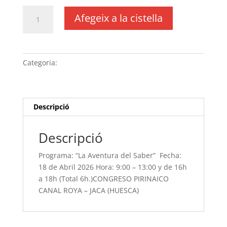
quantitat
Afegeix a la cistella
de
Programa:
“La
Aventura
Categoria:
Sense categoria
del
Saber” Fecha:
18
de
Descripció
Abril
2026 Hora:
Descripció
9:00
-
Programa: “La Aventura del Saber” Fecha:
13:00 y
18 de Abril 2026 Hora: 9:00 – 13:00 y de 16h
de
a 18h (Total 6h.)CONGRESO PIRINAICO
16h
CANAL ROYA – JACA (HUESCA)
a
18h
(Total