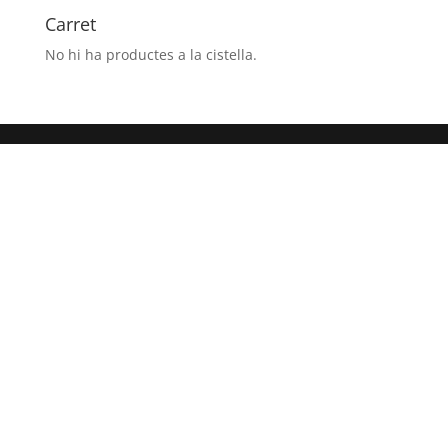
6h.)CONGRESO
Carret
PIRINAICO
No hi ha productes a la cistella.
CANAL
ROYA
- JACA
(HUESCA)