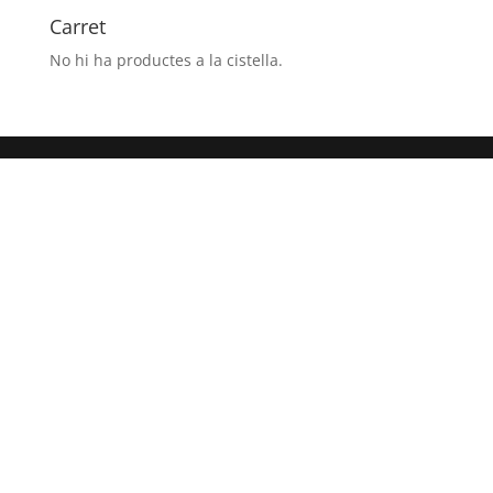
6h.)CONGRESO
Carret
PIRINAICO
No hi ha productes a la cistella.
CANAL
ROYA
- JACA
(HUESCA)