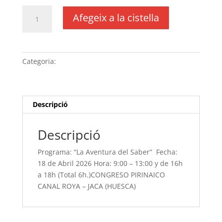
quantitat
Afegeix a la cistella
de
Programa:
“La
Aventura
Categoria:
Sense categoria
del
Saber” Fecha:
18
de
Descripció
Abril
2026 Hora:
Descripció
9:00
-
Programa: “La Aventura del Saber” Fecha:
13:00 y
18 de Abril 2026 Hora: 9:00 – 13:00 y de 16h
de
a 18h (Total 6h.)CONGRESO PIRINAICO
16h
CANAL ROYA – JACA (HUESCA)
a
18h
(Total