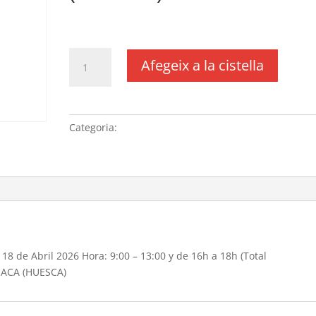
€
140,00
IVA no inclós
quantitat
Afegeix a la cistella
de
Programa:
“La
Aventura
Categoria:
Sense categoria
del
Saber” Fecha:
18
de
Abril
2026 Hora:
9:00
-
18 de Abril 2026 Hora: 9:00 – 13:00 y de 16h a 18h (Total
13:00 y
JACA (HUESCA)
de
16h
a