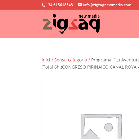
+34 615618548
info@zigzagnewmedia.com
Inici
/
Sense categoria
/ Programa: “La Aventura
(Total 6h.)CONGRESO PIRINAICO CANAL ROYA –