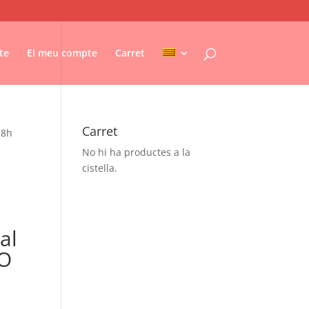
te
El meu compte
Carret
Carret
18h
No hi ha productes a la
cistella.
al
CO