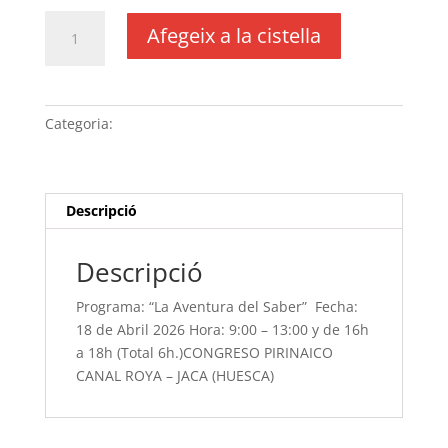
quantitat
Afegeix a la cistella
de
Programa:
“La
Aventura
Categoria:
Sense categoria
del
Saber” Fecha:
18
de
Descripció
Abril
2026 Hora:
Descripció
9:00
-
Programa: “La Aventura del Saber” Fecha:
13:00 y
18 de Abril 2026 Hora: 9:00 – 13:00 y de 16h
de
a 18h (Total 6h.)CONGRESO PIRINAICO
16h
CANAL ROYA – JACA (HUESCA)
a
18h
(Total