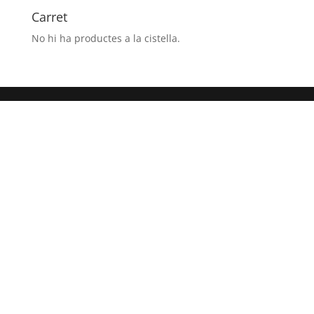
6h.)CONGRESO
Carret
PIRINAICO
No hi ha productes a la cistella.
CANAL
ROYA
- JACA
(HUESCA)