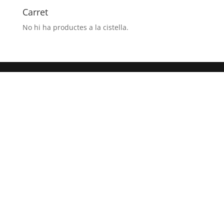
6h.)CONGRESO
Carret
PIRINAICO
No hi ha productes a la cistella.
CANAL
ROYA
- JACA
(HUESCA)