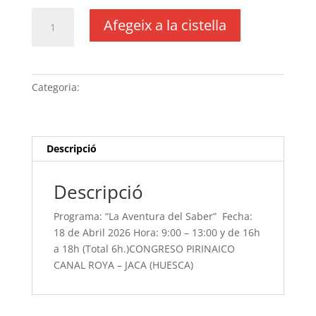
quantitat
Afegeix a la cistella
de
Programa:
“La
Aventura
Categoria:
Sense categoria
del
Saber” Fecha:
18
de
Descripció
Abril
2026 Hora:
Descripció
9:00
-
Programa: “La Aventura del Saber” Fecha:
13:00 y
18 de Abril 2026 Hora: 9:00 – 13:00 y de 16h
de
a 18h (Total 6h.)CONGRESO PIRINAICO
16h
CANAL ROYA – JACA (HUESCA)
a
18h
(Total