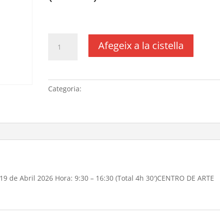
€
100,00
IVA no inclós
quantitat
Afegeix a la cistella
de
Programa:
“La
Aventura
Categoria:
Sense categoria
del
Saber” Fecha:
19
de
Abril
2026
Hora:
9:30
19 de Abril 2026 Hora: 9:30 – 16:30 (Total 4h 30′)CENTRO DE ARTE
-
16:30
(Total 4h
30')CENTRO