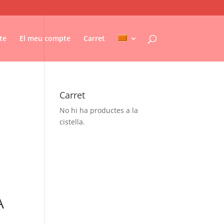
te
El meu compte
Carret
Carret
No hi ha productes a la
cistella.
A