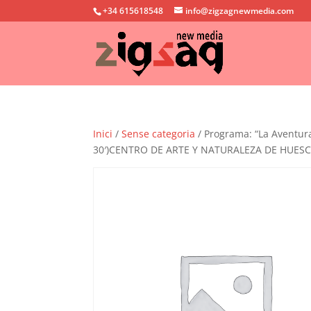
+34 615618548
info@zigzagnewmedia.com
Inici
/
Sense categoria
/ Programa: “La Aventura
30′)CENTRO DE ARTE Y NATURALEZA DE HUESC