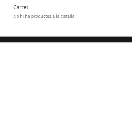
Y
Carret
NATURALEZA
No hi ha productes a la cistella.
DE
HUESCA
(CDAN)