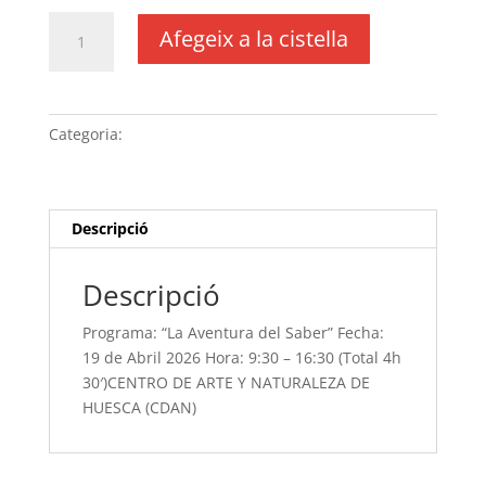
quantitat
Afegeix a la cistella
de
Programa:
“La
Aventura
Categoria:
Sense categoria
del
Saber” Fecha:
19
de
Descripció
Abril
2026
Descripció
Hora:
9:30
Programa: “La Aventura del Saber” Fecha:
-
19 de Abril 2026 Hora: 9:30 – 16:30 (Total 4h
16:30
30′)CENTRO DE ARTE Y NATURALEZA DE
(Total 4h
HUESCA (CDAN)
30')CENTRO
DE
ARTE