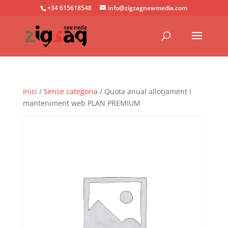
+34 615618548
info@zigzagnewmedia.com
Inici
/
Sense categoria
/ Quota anual allotjament i
manteniment web PLAN PREMIUM