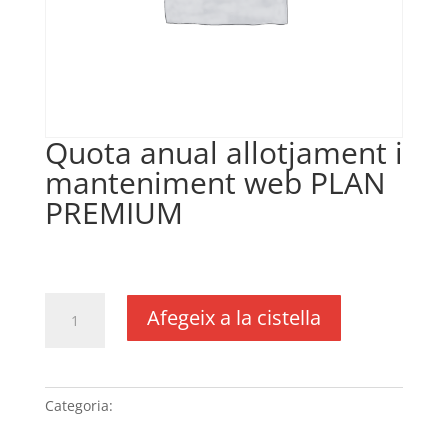
Quota anual allotjament i
manteniment web PLAN
PREMIUM
€
335,00
IVA no inclós
quantitat
Afegeix a la cistella
de
Quota
anual
allotjament
Categoria:
Sense categoria
i
manteniment web