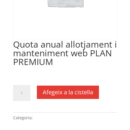
Quota anual allotjament i
manteniment web PLAN
PREMIUM
€
335,00
IVA no inclós
quantitat
Afegeix a la cistella
de
Quota
anual
allotjament
Categoria:
Sense categoria
i
manteniment web