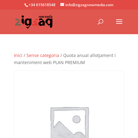
+34 615618548
info@zigzagnewmedia.com
Inici
/
Sense categoria
/ Quota anual allotjament i
manteniment web PLAN PREMIUM