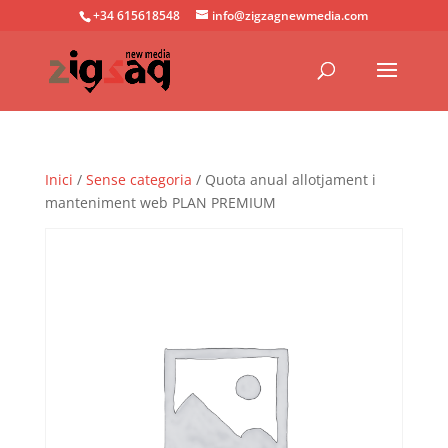
+34 615618548
info@zigzagnewmedia.com
Inici
/
Sense categoria
/ Quota anual allotjament i
manteniment web PLAN PREMIUM