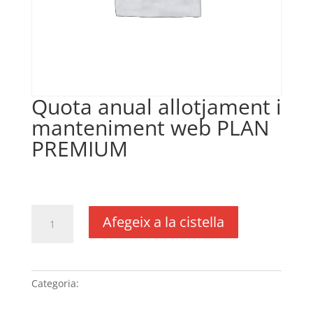
Quota anual allotjament i
manteniment web PLAN
PREMIUM
€
335,00
IVA no inclós
quantitat
Afegeix a la cistella
de
Quota
anual
allotjament
Categoria:
Sense categoria
i
manteniment web