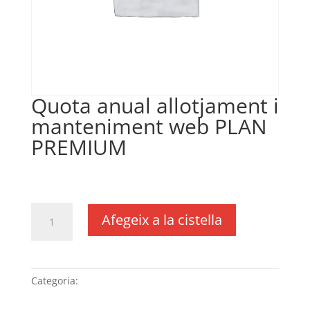
Quota anual allotjament i
manteniment web PLAN
PREMIUM
€
335,00
IVA no inclós
quantitat
Afegeix a la cistella
de
Quota
anual
allotjament
Categoria:
Sense categoria
i
manteniment web