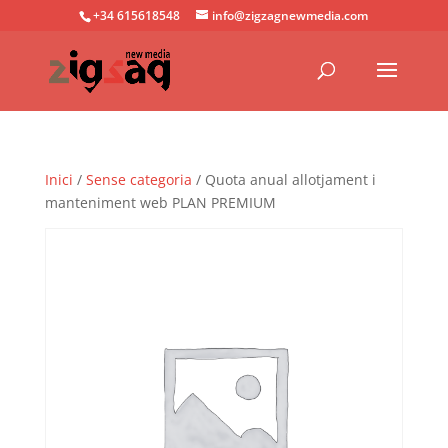
+34 615618548
info@zigzagnewmedia.com
Inici
/
Sense categoria
/ Quota anual allotjament i
manteniment web PLAN PREMIUM