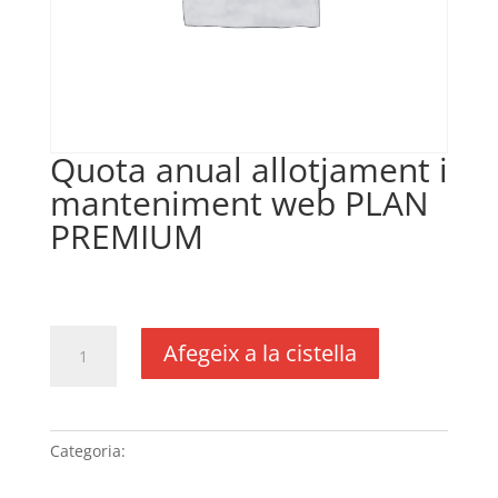
Quota anual allotjament i
manteniment web PLAN
PREMIUM
€
335,00
IVA no inclós
quantitat
Afegeix a la cistella
de
Quota
anual
allotjament
Categoria:
Sense categoria
i
manteniment web