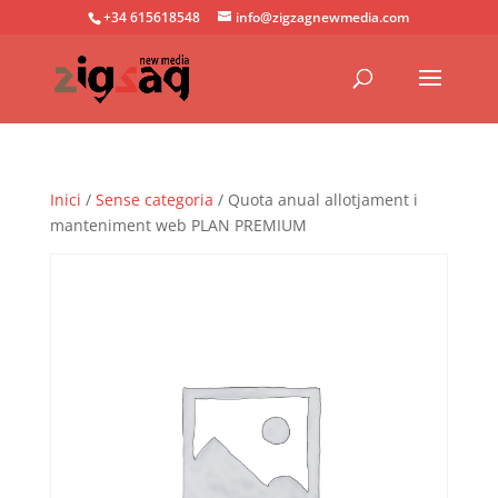
+34 615618548
info@zigzagnewmedia.com
Inici
/
Sense categoria
/ Quota anual allotjament i
manteniment web PLAN PREMIUM