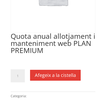
Quota anual allotjament i
manteniment web PLAN
PREMIUM
€
335,00
IVA no inclós
quantitat
Afegeix a la cistella
de
Quota
anual
allotjament
Categoria:
Sense categoria
i
manteniment web