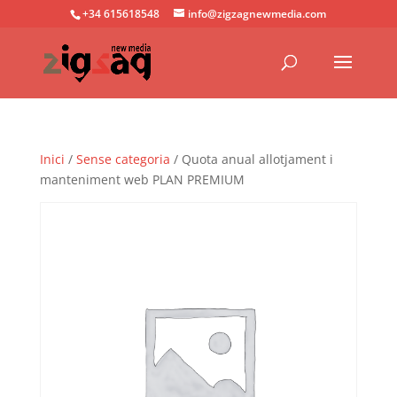
+34 615618548
info@zigzagnewmedia.com
Inici
/
Sense categoria
/ Quota anual allotjament i
manteniment web PLAN PREMIUM