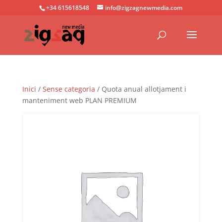
+34 615618548
info@zigzagnewmedia.com
Inici
/
Sense categoria
/ Quota anual allotjament i
manteniment web PLAN PREMIUM