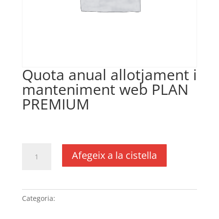
Quota anual allotjament i
manteniment web PLAN
PREMIUM
€
335,00
IVA no inclós
quantitat
Afegeix a la cistella
de
Quota
anual
allotjament
Categoria:
Sense categoria
i
manteniment web