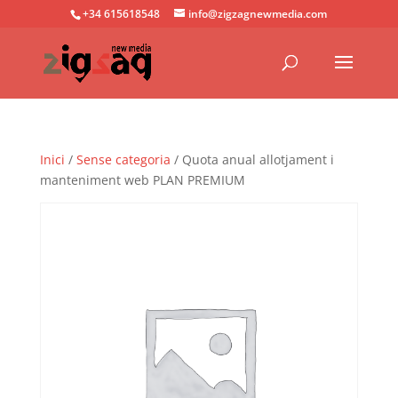
+34 615618548
info@zigzagnewmedia.com
Inici
/
Sense categoria
/ Quota anual allotjament i
manteniment web PLAN PREMIUM