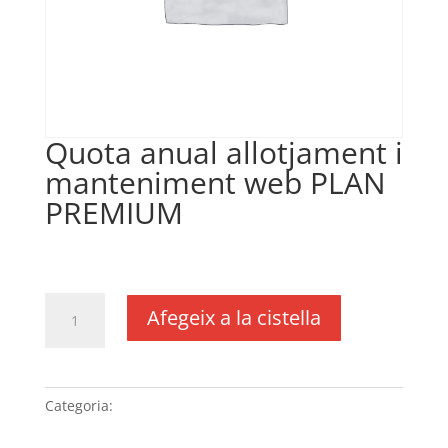
Quota anual allotjament i
manteniment web PLAN
PREMIUM
€
335,00
IVA no inclós
quantitat
Afegeix a la cistella
de
Quota
anual
allotjament
Categoria:
Sense categoria
i
manteniment web