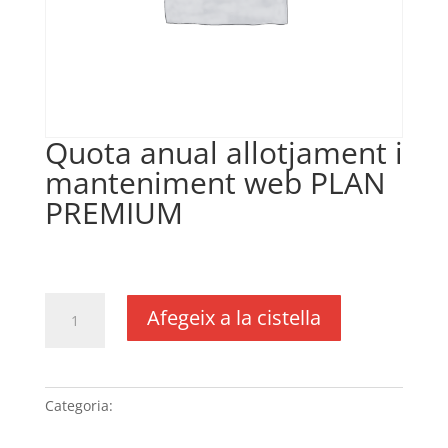
Quota anual allotjament i
manteniment web PLAN
PREMIUM
€
335,00
IVA no inclós
quantitat
Afegeix a la cistella
de
Quota
anual
allotjament
Categoria:
Sense categoria
i
manteniment web