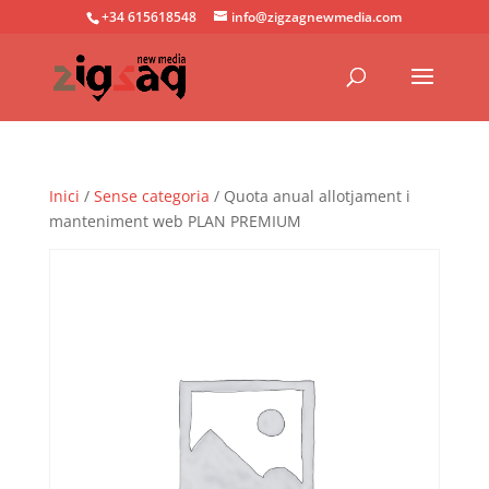
+34 615618548
info@zigzagnewmedia.com
Inici
/
Sense categoria
/ Quota anual allotjament i
manteniment web PLAN PREMIUM