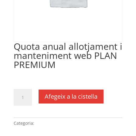
Quota anual allotjament i
manteniment web PLAN
PREMIUM
€
335,00
IVA no inclós
quantitat
Afegeix a la cistella
de
Quota
anual
allotjament
Categoria:
Sense categoria
i
manteniment web