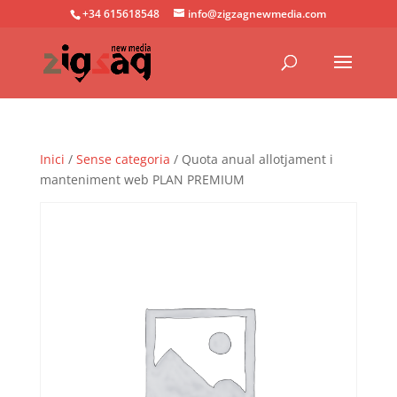
+34 615618548
info@zigzagnewmedia.com
Inici
/
Sense categoria
/ Quota anual allotjament i
manteniment web PLAN PREMIUM