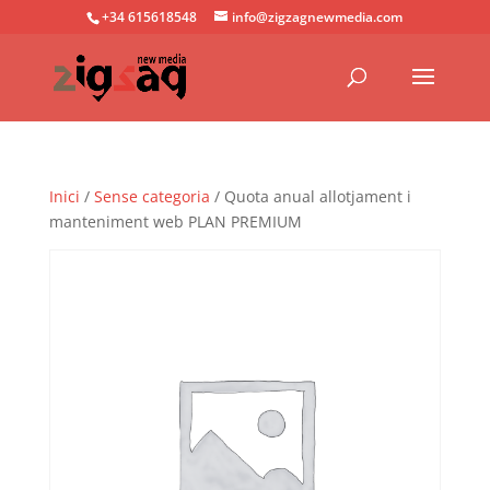
+34 615618548
info@zigzagnewmedia.com
Inici
/
Sense categoria
/ Quota anual allotjament i
manteniment web PLAN PREMIUM