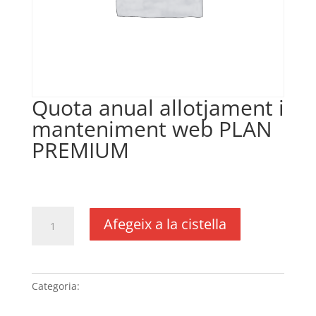
Quota anual allotjament i
manteniment web PLAN
PREMIUM
€
335,00
IVA no inclós
quantitat
Afegeix a la cistella
de
Quota
anual
allotjament
Categoria:
Sense categoria
i
manteniment web