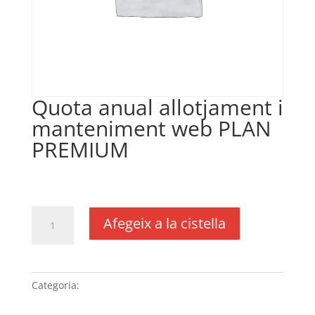
Quota anual allotjament i
manteniment web PLAN
PREMIUM
€
335,00
IVA no inclós
quantitat
Afegeix a la cistella
de
Quota
anual
allotjament
Categoria:
Sense categoria
i
manteniment web