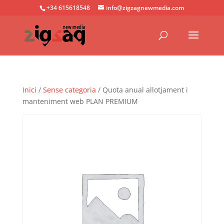
+34 615618548
info@zigzagnewmedia.com
Inici
/
Sense categoria
/ Quota anual allotjament i
manteniment web PLAN PREMIUM