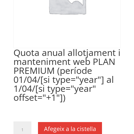
Quota anual allotjament i
manteniment web PLAN
PREMIUM (període
01/04/[si type="year"] al
1/04/[si type="year"
offset="+1"])
€
350,00
IVA no inclós
quantitat
Afegeix a la cistella
de