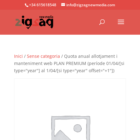
+34 615618548
info@zigzagnewmedia.com
Inici
/
Sense categoria
/ Quota anual allotjament i
manteniment web PLAN PREMIUM (període 01/04/[si
type="year"] al 1/04/[si type="year" offset="+1"])