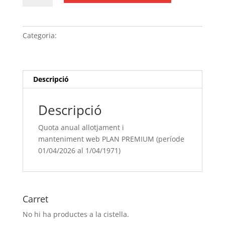
Quota
anual
allotjament
Categoria:
Sense categoria
i
manteniment web
PLAN
PREMIUM (període
Descripció
01/04/[si
type="year"]
Descripció
al
1/04/[si
Quota anual allotjament i
type="year"
manteniment web PLAN PREMIUM (període
offset="+1"])
01/04/2026 al 1/04/1971)
Carret
No hi ha productes a la cistella.