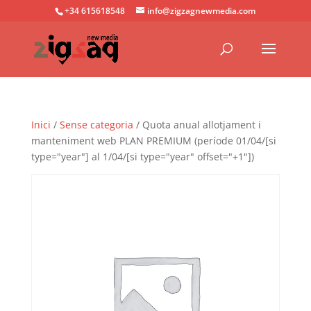
+34 615618548
info@zigzagnewmedia.com
Inici
/
Sense categoria
/ Quota anual allotjament i
manteniment web PLAN PREMIUM (període 01/04/[si
type="year"] al 1/04/[si type="year" offset="+1"])