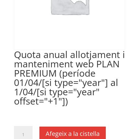
Quota anual allotjament i
manteniment web PLAN
PREMIUM (període
01/04/[si type="year"] al
1/04/[si type="year"
offset="+1"])
€
350,00
IVA no inclós
quantitat
Afegeix a la cistella
de