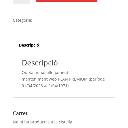
Quota
anual
allotjament
Categoria:
Sense categoria
i
manteniment web
PLAN
PREMIUM (període
Descripció
01/04/[si
type="year"]
Descripció
al
1/04/[si
Quota anual allotjament i
type="year"
manteniment web PLAN PREMIUM (període
offset="+1"])
01/04/2026 al 1/04/1971)
Carret
No hi ha productes a la cistella.