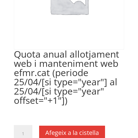
Quota anual allotjament
web i manteniment web
efmr.cat (periode
25/04/[si type="year"] al
25/04/[si type="year"
offset="+1"])
€
350,00
IVA no inclós
quantitat
Afegeix a la cistella
de