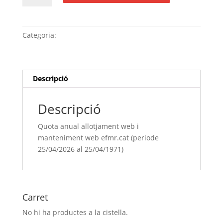
Quota
anual
allotjament
Categoria:
Sense categoria
web
i
manteniment
web
Descripció
efmr.cat
(periode
Descripció
25/04/[si
type="year"]
Quota anual allotjament web i
al
manteniment web efmr.cat (periode
25/04/[si
25/04/2026 al 25/04/1971)
type="year"
offset="+1"])
Carret
No hi ha productes a la cistella.