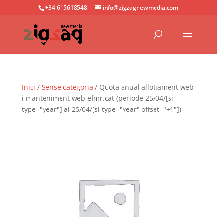
+34 615618548
info@zigzagnewmedia.com
Inici
/
Sense categoria
/ Quota anual allotjament web
i manteniment web efmr.cat (periode 25/04/[si
type="year"] al 25/04/[si type="year" offset="+1"])