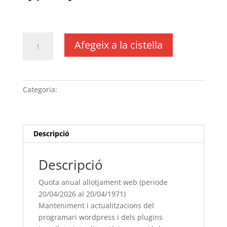
€
452,00
IVA no inclós
quantitat
Afegeix a la cistella
de
Quota
anual
allotjament
Categoria:
Sense categoria
web
(periode
20/04/[si
type="year"]
Descripció
al
20/04/[si
Descripció
type="year"
offset="+1"])
Quota anual allotjament web (periode
Manteniment
20/04/2026 al 20/04/1971)
i
Manteniment i actualitzacions del
actualitzacions
programari wordpress i dels plugins
del