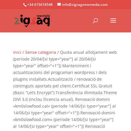
+34 615618548
info@zigzagnewmedia.com
Inici
/
Sense categoria
/ Quota anual allotjament web
(periode 20/04/[si type="year"] al 20/04/[si
type="year" offset="+1"]) Manteniment i
actualitzacions del programari wordpress i dels
plugins instal·lats.Actualització / renovació de
continguts aportats pel client.Certificat SSL Gratuït
(Basic “Let’s Encrypt”).Transferència il·limitada.Theme
DIVI 3.0 (inclou llicencia anual). Renovació domini
«km0slowfood.cat» (periode 14/06/[si type="year"] al
14/06/[si type="year" offset="+1"]) Renovació domini
«km0slowfood.com» (periode 14/06/[si type="year"]
al 14/06/[si type="year" offset="+1"]) Renovació