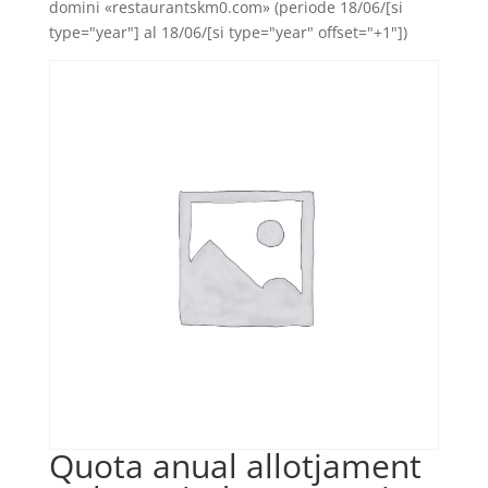
domini «restaurantskm0.com» (periode 18/06/[si
type="year"] al 18/06/[si type="year" offset="+1"])
Quota anual allotjament