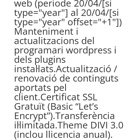
web (periode 20/04/[si
type="year"] al 20/04/[si
type="year" offset="+1"])
Manteniment i
actualitzacions del
programari wordpress i
dels plugins
instal·lats.Actualització /
renovació de continguts
aportats pel
client.Certificat SSL
Gratuït (Basic “Let’s
Encrypt”).Transferència
il·limitada.Theme DIVI 3.0
(inclou llicencia anual).