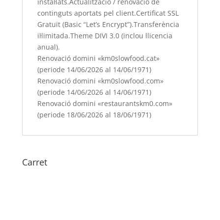
instal·lats.Actualització / renovació de
programari
continguts aportats pel client.Certificat SSL
wordpress
Gratuït (Basic “Let’s Encrypt”).Transferència
i
il·limitada.Theme DIVI 3.0 (inclou llicencia
dels
anual).
plugins
Renovació domini «km0slowfood.cat»
instal·lats.Actualització
(periode 14/06/2026 al 14/06/1971)
/
Renovació domini «km0slowfood.com»
renovació
(periode 14/06/2026 al 14/06/1971)
de
Renovació domini «restaurantskm0.com»
continguts
(periode 18/06/2026 al 18/06/1971)
aportats
pel
client.Certificat
SSL
Carret
Gratuït
No hi ha productes a la cistella.
(Basic
“Let’s
Encrypt”).Transferència
il·limitada.Theme