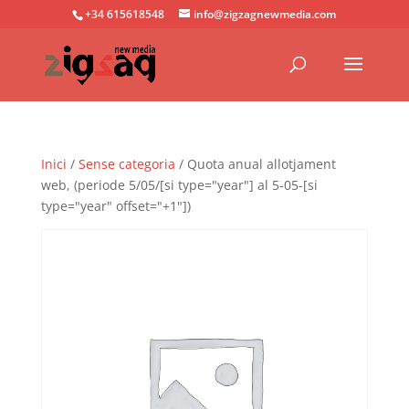
+34 615618548
info@zigzagnewmedia.com
Inici
/
Sense categoria
/ Quota anual allotjament
web, (periode 5/05/[si type="year"] al 5-05-[si
type="year" offset="+1"])