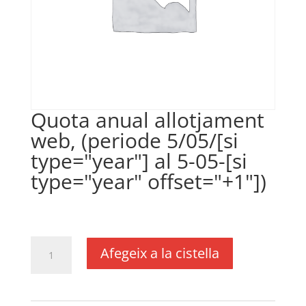
Quota anual allotjament
web, (periode 5/05/[si
type="year"] al 5-05-[si
type="year" offset="+1"])
€
300,00
IVA no inclós
quantitat
Afegeix a la cistella
de
Quota
anual