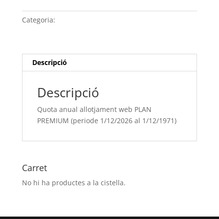
anual
allotjament
Categoria:
Sense categoria
web
PLAN
PREMIUM
(periode
Descripció
1/12/[si
type="year"]
Descripció
al
1/12/[si
Quota anual allotjament web PLAN
type="year"
PREMIUM (periode 1/12/2026 al 1/12/1971)
offset="+1"])
Carret
No hi ha productes a la cistella.