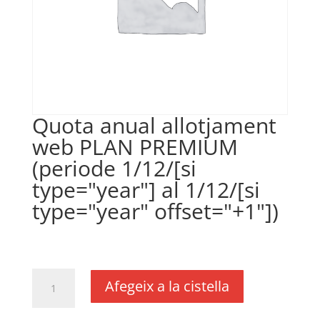
Quota anual allotjament
web PLAN PREMIUM
(periode 1/12/[si
type="year"] al 1/12/[si
type="year" offset="+1"])
€
380,00
IVA no inclós
quantitat
Afegeix a la cistella
de
Quota