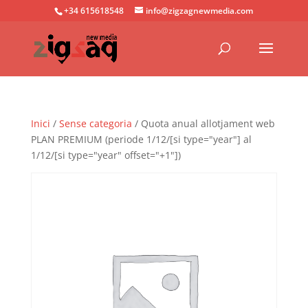
+34 615618548
info@zigzagnewmedia.com
Inici
/
Sense categoria
/ Quota anual allotjament web
PLAN PREMIUM (periode 1/12/[si type="year"] al
1/12/[si type="year" offset="+1"])