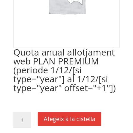
Quota anual allotjament
web PLAN PREMIUM
(periode 1/12/[si
type="year"] al 1/12/[si
type="year" offset="+1"])
€
380,00
IVA no inclós
quantitat
Afegeix a la cistella
de
Quota