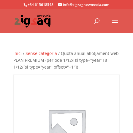
+34 615618548
info@zigzagnewmedia.com
Inici
/
Sense categoria
/ Quota anual allotjament web
PLAN PREMIUM (periode 1/12/[si type="year"] al
1/12/[si type="year" offset="+1"])