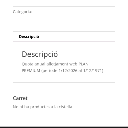
anual
allotjament
Categoria:
Sense categoria
web
PLAN
PREMIUM
(periode
Descripció
1/12/[si
type="year"]
Descripció
al
1/12/[si
Quota anual allotjament web PLAN
type="year"
PREMIUM (periode 1/12/2026 al 1/12/1971)
offset="+1"])
Carret
No hi ha productes a la cistella.