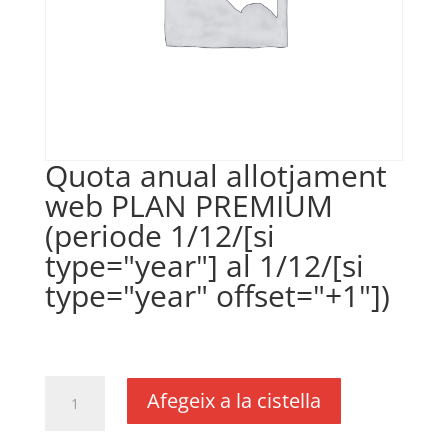
Quota anual allotjament
web PLAN PREMIUM
(periode 1/12/[si
type="year"] al 1/12/[si
type="year" offset="+1"])
€
380,00
IVA no inclós
quantitat
Afegeix a la cistella
de
Quota