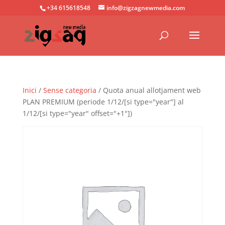
+34 615618548
info@zigzagnewmedia.com
Inici
/
Sense categoria
/ Quota anual allotjament web
PLAN PREMIUM (periode 1/12/[si type="year"] al
1/12/[si type="year" offset="+1"])