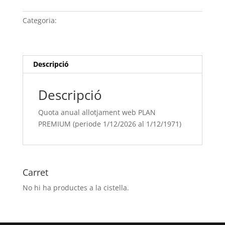
anual
allotjament
Categoria:
Sense categoria
web
PLAN
PREMIUM
(periode
Descripció
1/12/[si
type="year"]
Descripció
al
1/12/[si
Quota anual allotjament web PLAN
type="year"
PREMIUM (periode 1/12/2026 al 1/12/1971)
offset="+1"])
Carret
No hi ha productes a la cistella.