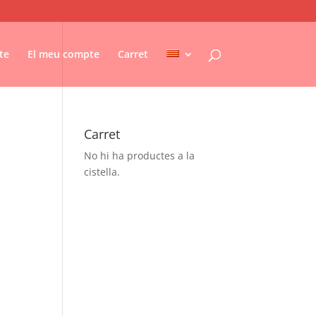
te
El meu compte
Carret
Carret
No hi ha productes a la
cistella.