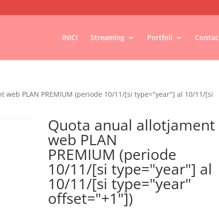
INICI
Streaming
Portfoli
Contac
t web PLAN PREMIUM (periode 10/11/[si type="year"] al 10/11/[si
Quota anual allotjament
web PLAN
PREMIUM (periode
10/11/[si type="year"] al
10/11/[si type="year"
offset="+1"])
€
385,00