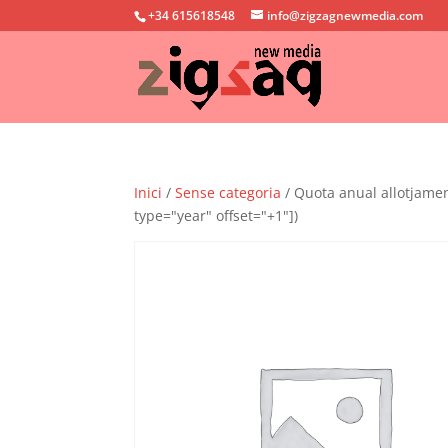
+34 615618548
info@zigzagnewmedia.com
Inici
/
Sense categoria
/ Quota anual allotjamen
type="year" offset="+1"])