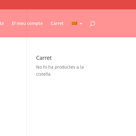
te
El meu compte
Carret
Carret
No hi ha productes a la
cistella.