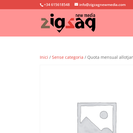
+34 615618548
info@zigzagnewmedia.com
Inici
/
Sense categoria
/ Quota mensual allotj