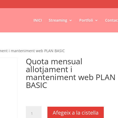
INICI
Streaming
Portfoli
Contac
ament i manteniment web PLAN BASIC
Quota mensual
allotjament i
manteniment web PLAN
BASIC
€
10,00
IVA no inclós
quantitat
Afegeix a la cistella
de