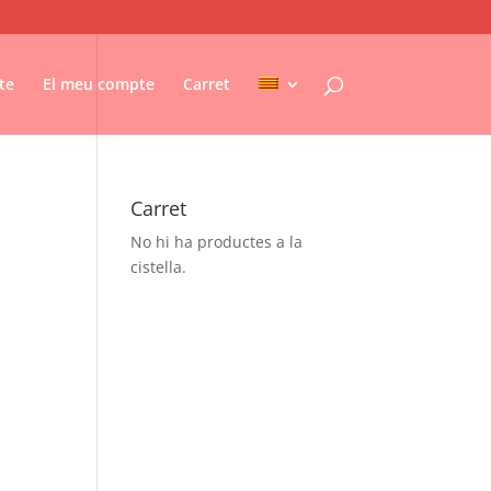
te
El meu compte
Carret
Carret
No hi ha productes a la
cistella.