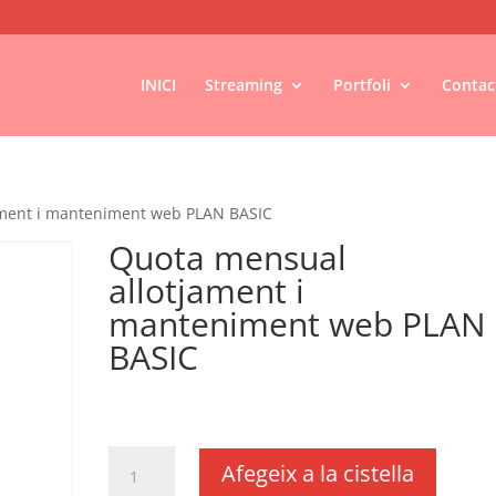
INICI
Streaming
Portfoli
Contac
ament i manteniment web PLAN BASIC
Quota mensual
allotjament i
manteniment web PLAN
BASIC
€
10,00
IVA no inclós
quantitat
Afegeix a la cistella
de