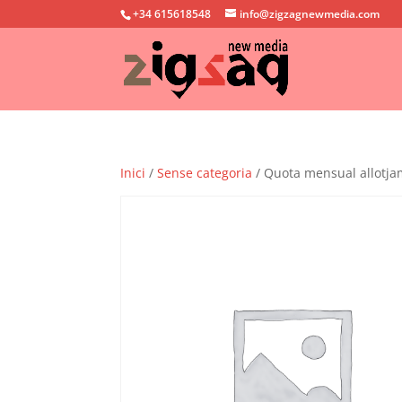
+34 615618548
info@zigzagnewmedia.com
Inici
/
Sense categoria
/ Quota mensual allotj