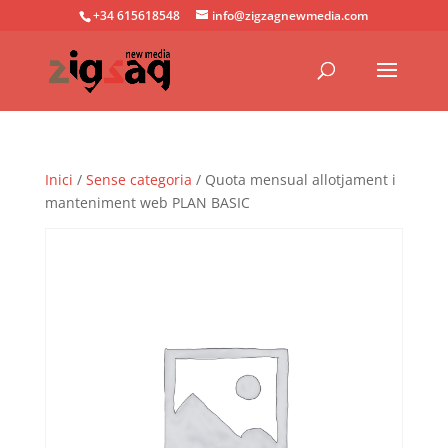
+34 615618548
info@zigzagnewmedia.com
Inici
/
Sense categoria
/ Quota mensual allotjament i
manteniment web PLAN BASIC