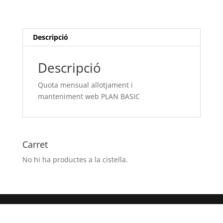
i
manteniment web
PLAN
BASIC
Descripció
Descripció
Quota mensual allotjament i
manteniment web PLAN BASIC
Carret
No hi ha productes a la cistella.