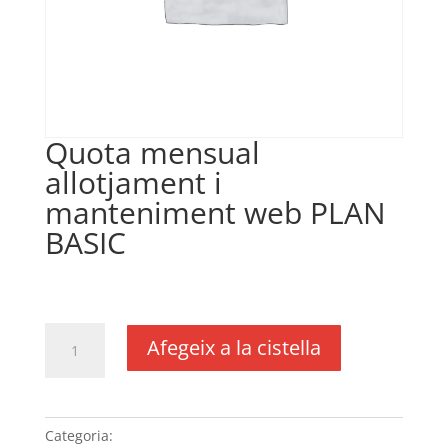
Quota mensual
allotjament i
manteniment web PLAN
BASIC
€
10,00
IVA no inclós
quantitat
Afegeix a la cistella
de
Quota
mensual
allotjament
Categoria:
Sense categoria