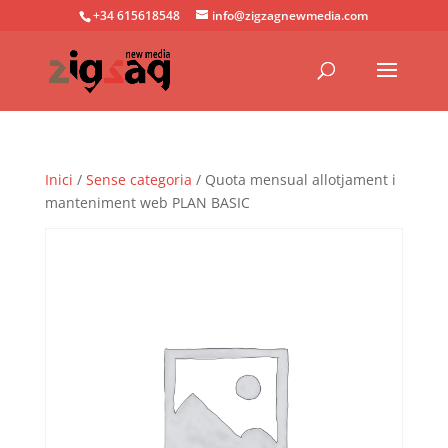
+34 615618548
info@zigzagnewmedia.com
Inici
/
Sense categoria
/ Quota mensual allotjament i
manteniment web PLAN BASIC