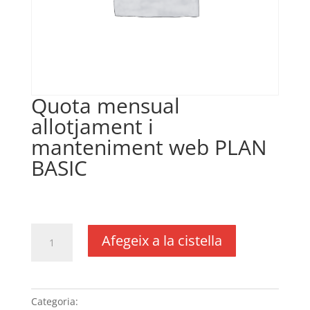
Quota mensual
allotjament i
manteniment web PLAN
BASIC
€
10,00
IVA no inclós
quantitat
Afegeix a la cistella
de
Quota
mensual
allotjament
Categoria:
Sense categoria