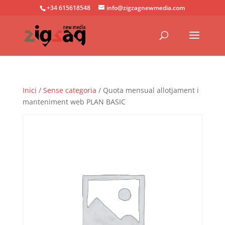
+34 615618548
info@zigzagnewmedia.com
Inici
/
Sense categoria
/ Quota mensual allotjament i
manteniment web PLAN BASIC