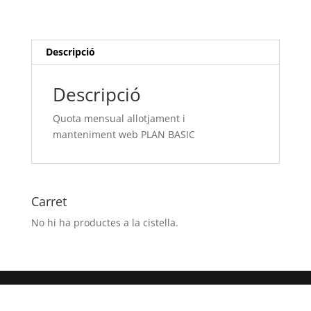
i
manteniment web
PLAN
BASIC
Descripció
Descripció
Quota mensual allotjament i
manteniment web PLAN BASIC
Carret
No hi ha productes a la cistella.